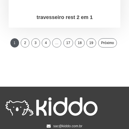
travesseiro rest 2 em 1
1
2
3
4
…
17
18
19
Próximo
sac@kiddo.com.br