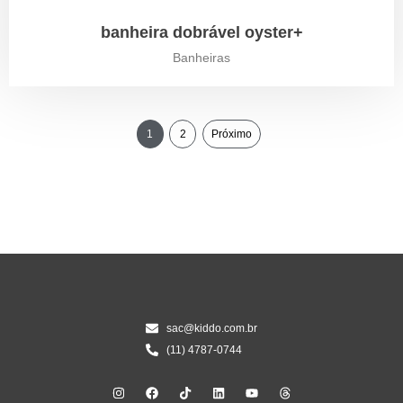
banheira dobrável oyster+
Banheiras
1
2
Próximo
sac@kiddo.com.br
(11) 4787-0744