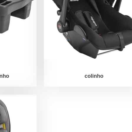
inho
colinho