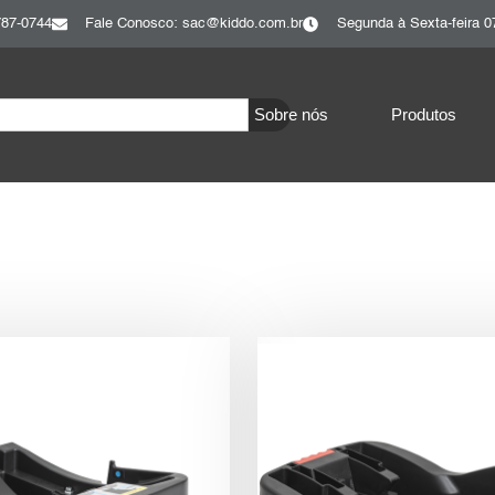
787-0744
Fale Conosco: sac@kiddo.com.br
Segunda à Sexta-feira 0
Sobre nós
Produtos