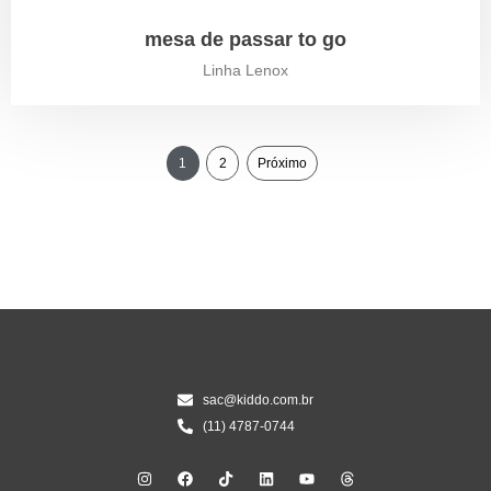
mesa de passar to go
Linha Lenox
1
2
Próximo
sac@kiddo.com.br
(11) 4787-0744