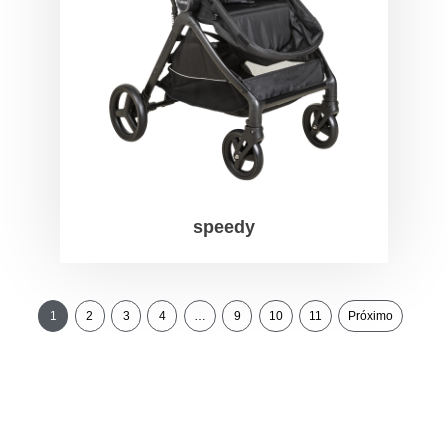
speedy
1
2
3
4
…
9
10
11
Próximo