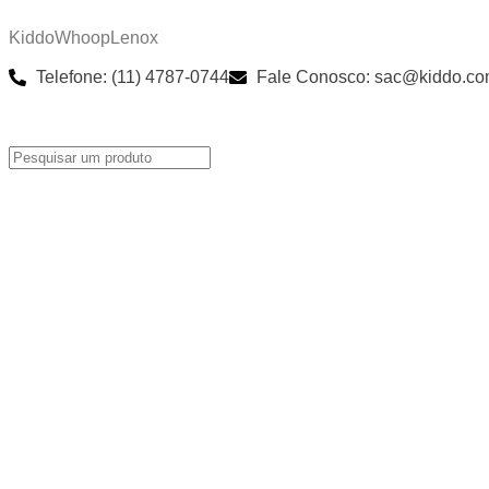
Kiddo
Whoop
Lenox
Telefone: (11) 4787-0744
Fale Conosco: sac@kiddo.co