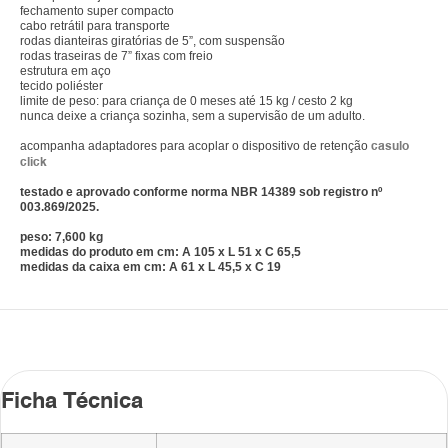
fechamento super compacto
cabo retrátil para transporte
rodas dianteiras giratórias de 5”, com suspensão
rodas traseiras de 7” fixas com freio
estrutura em aço
tecido poliéster
limite de peso: para criança de 0 meses até 15 kg / cesto 2 kg
nunca deixe a criança sozinha, sem a supervisão de um adulto.
acompanha adaptadores para acoplar o dispositivo de retenção
casulo
click
testado e aprovado conforme norma NBR 14389 sob registro nº
003.869/2025.
peso: 7,600 kg
medidas do produto em cm: A 105 x L 51 x C 65,5
medidas da caixa em cm: A 61 x L 45,5 x C 19
Ficha Técnica