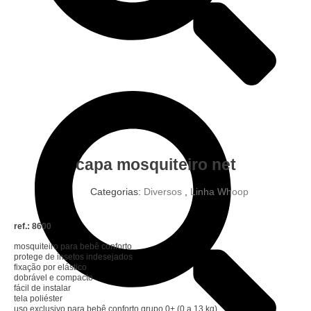
capa mosquiteiro net
Categorias:
Diversos
,
Linha Whoop
ref.: 8600
mosquiteiro para bebê conforto
protege de insetos indesejados
fixação por elástico
dobrável e compacto
fácil de instalar
tela poliéster
uso exclusivo para bebê conforto grupo 0+ (0 a 13 kg)