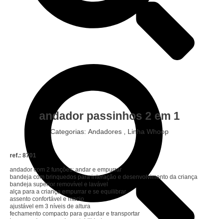
andador passinhos 2 em 1
Categorias:
Andadores
,
Linha Whoop
ref.: 8701
andador com 2 funções: andar e empurrar
bandeja com brinquedos para interação e desenvolvimento da criança
bandeja superior removível e lavável
alça para a criança empurrar e se equilibrar
assento confortável e macio
ajustável em 3 níveis de altura
fechamento compacto para guardar e transportar