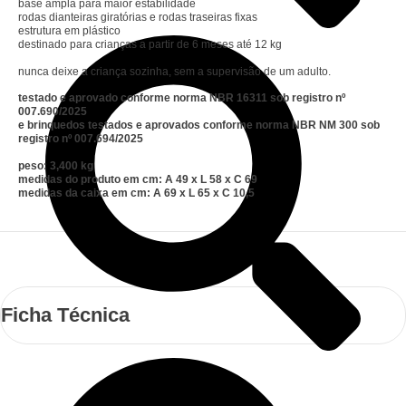
base ampla para maior estabilidade
rodas dianteiras giratórias e rodas traseiras fixas
estrutura em plástico
destinado para crianças a partir de 6 meses até 12 kg
nunca deixe a criança sozinha, sem a supervisão de um adulto.
testado e aprovado conforme norma NBR 16311 sob registro nº
007.690/2025
e brinquedos testados e aprovados conforme norma NBR NM 300 sob
registro nº 007.694/2025
peso: 3,400 kg
medidas do produto em cm: A 49 x L 58 x C 69
medidas da caixa em cm: A 69 x L 65 x C 10,5
Ficha Técnica