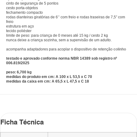
cinto de segurança de 5 pontos
cesto porta-objetos
fechamento compacto
rodas dianteiras giratórias de 6’’ com freio e rodas traseiras de 7,5” com
freio
estrutura em aço
tecido poliéster
limite de peso: para criança de 0 meses até 15 kg / cesto 2 kg
nunca deixe a criança sozinha, sem a supervisão de um adulto.
acompanha adaptadores para acoplar o dispositivo de retenção
colinho
testado e aprovado conforme norma NBR 14389 sob registro nº
006.819/2025
peso: 6,700 kg
medidas do produto em cm: A 100 x L 53,5 x C 70
medidas da caixa em cm: A 65,5 x L 47,5 x C 18
Ficha Técnica