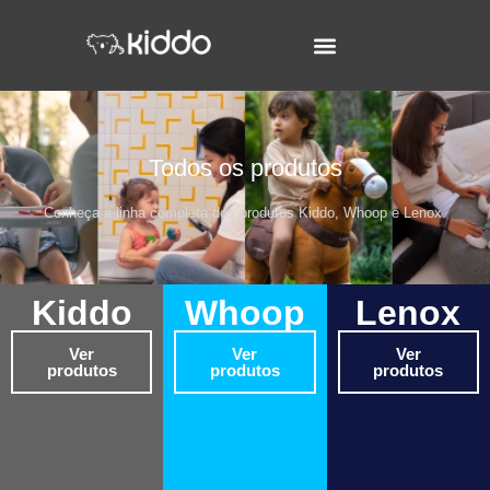
Todos os produtos
Conheça a linha completa dos produtos Kiddo, Whoop e Lenox.
Kiddo
Whoop
Lenox
Ver
Ver
Ver
produtos
produtos
produtos