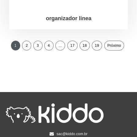
organizador linea
1
2
3
4
…
17
18
19
Próximo
sac@kiddo.com.br