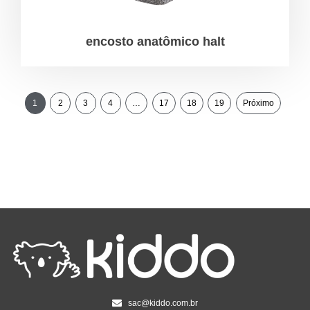
encosto anatômico halt
1
2
3
4
…
17
18
19
Próximo
sac@kiddo.com.br