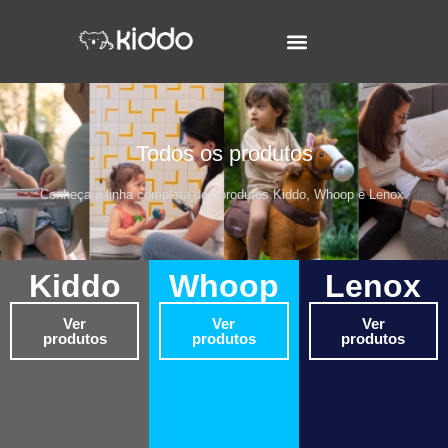
Todos os produtos
Conheça a linha completa dos produtos Kiddo, Whoop e Lenox.
Kiddo
Whoop
Lenox
Ver
Ver
Ver
produtos
produtos
produtos