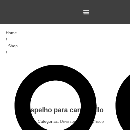
Home
/
Shop
/
espelho para carro hello
Categorias:
Diversos
,
Linha Whoop