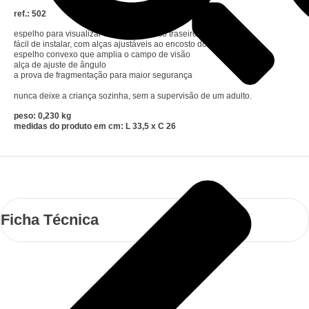
ref.: 502
espelho para visualizar o bebê no banco traseiro do carro
fácil de instalar, com alças ajustáveis ao encosto do banco
espelho convexo que amplia o campo de visão
alça de ajuste de ângulo
a prova de fragmentação para maior segurança
nunca deixe a criança sozinha, sem a supervisão de um adulto.
peso: 0,230 kg
medidas do produto em cm: L 33,5 x C 26
Ficha Técnica