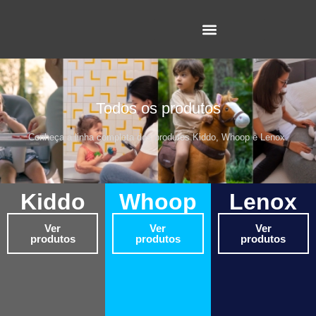
Todos os produtos
Conheça a linha completa dos produtos Kiddo, Whoop e Lenox.
Kiddo
Whoop
Lenox
Ver
Ver
Ver
produtos
produtos
produtos