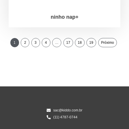
ninho nap+
1
2
3
4
…
17
18
19
Próximo
sac@kiddo.com.br
(11) 4787-0744