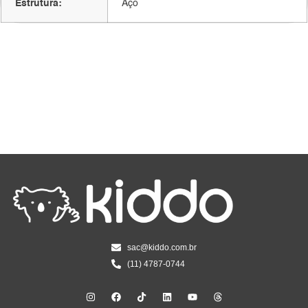
Estrutura:
Aço
sac@kiddo.com.br
(11) 4787-0744