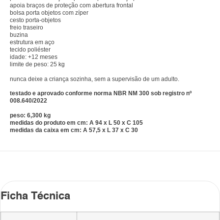
apoia braços de proteção com abertura frontal
bolsa porta objetos com zíper
cesto porta-objetos
freio traseiro
buzina
estrutura em aço
tecido poliéster
idade: +12 meses
limite de peso: 25 kg
nunca deixe a criança sozinha, sem a supervisão de um adulto.
testado e aprovado conforme norma NBR NM 300 sob registro nº
008.640/2022
peso: 6,300 kg
medidas do produto em cm: A 94 x L 50 x C 105
medidas da caixa em cm: A 57,5 x L 37 x C 30
Ficha Técnica