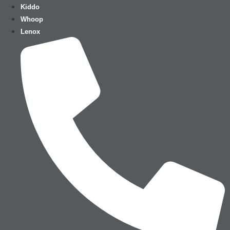
Ir
Kiddo
para
Whoop
o
Lenox
conteúdo