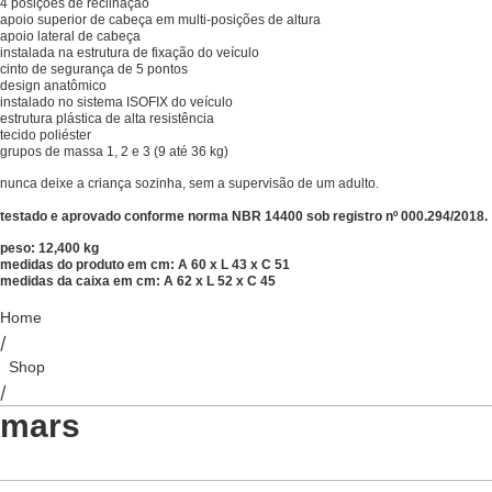
4 posições de reclinação
apoio superior de cabeça em multi-posições de altura
apoio lateral de cabeça
instalada na estrutura de fixação do veículo
cinto de segurança de 5 pontos
design anatômico
instalado no sistema ISOFIX do veículo
estrutura plástica de alta resistência
tecido poliéster
grupos de massa 1, 2 e 3 (9 até 36 kg)
nunca deixe a criança sozinha, sem a supervisão de um adulto.
testado e aprovado conforme norma NBR 14400 sob registro nº 000.294/2018.
peso: 12,400 kg
medidas do produto em cm: A 60 x L 43 x C 51
medidas da caixa em cm: A 62 x L 52 x C 45
Home
/
Shop
/
mars