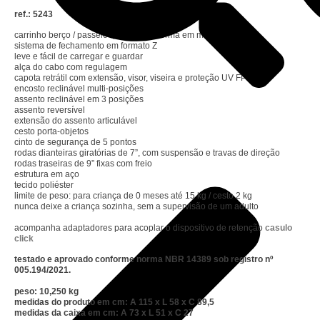
ref.: 5243
carrinho berço / passeio que se transforma em moisés
sistema de fechamento em formato Z
leve e fácil de carregar e guardar
alça do cabo com regulagem
capota retrátil com extensão, visor, viseira e proteção UV FPS 50+
encosto reclinável multi-posições
assento reclinável em 3 posições
assento reversível
extensão do assento articulável
cesto porta-objetos
cinto de segurança de 5 pontos
rodas dianteiras giratórias de 7”, com suspensão e travas de direção
rodas traseiras de 9” fixas com freio
estrutura em aço
tecido poliéster
limite de peso: para criança de 0 meses até 15 kg / cesto 2 kg
nunca deixe a criança sozinha, sem a supervisão de um adulto
acompanha adaptadores para acoplar o dispositivo de retenção
casulo
click
testado e aprovado conforme norma NBR 14389 sob registro nº
005.194/2021.
peso: 10,250 kg
medidas do produto em cm: A 115 x L 58 x C 89,5
medidas da caixa em cm: A 73 x L 51 x C 27